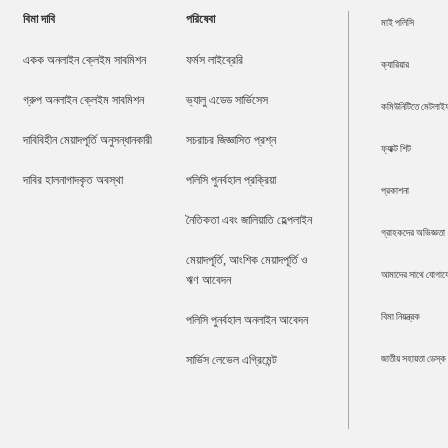
বিমা দাবি
পরিষেবা
মাই পলিসি
একক অনলাইন ক্লেইম সাবমিশন
ফর্মস লাইব্রেরি
ক্যারিয়ার
গ্রুপ অনলাইন ক্লেইম সাবমিশন
ভ্যালু এডেড সার্ভিসেস
কমিউনিটিতে মেটলাই
দাবিবিহীন মেয়াদপূর্তি অনুসন্ধানকারী
সচরাচর জিজ্ঞাসিত প্রশ্ন
ফ্যাক্ট শিট
দাবির হালনাগাদকৃত অবস্থা
পলিসি পুনর্বহাল প্রক্রিয়া
প্রকাশনা
নৈতিকতা এবং জালিয়াতি হেল্পলাইন
গ্রাহকদের অভিজ্ঞতা
মেয়াদপূর্তি, আংশিক মেয়াদপূর্তি ও
আমাদের সাথে যোগায
ঋণ আবেদন
বিমা নিয়ন্ত্রক
পলিসি পুনর্বহাল অনলাইন আবেদন
জাতীয় সহায়তা ডেস্ক
সার্ভিস লেভেল এগ্রিমেন্ট