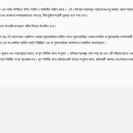
 এবং সর্বদা পলিসিতে বর্ণিত শর্তাদি ও শর্তাবলীর অধীনে থাকে। এই পেইজের তথ্যসমূহ গ্রাহকদের শুধু সাধারণ ধারণা প্রদানে
ধ্যে যেকোনো অসামঞ্জস্যতার ক্ষেত্রে, বীমা চুক্তিপত্রটি চূড়ান্ত বলে গণ্য হবে।
 তবে ইংরেজি সংস্করণ সঠিক হিসাবে বিবেচিত হবে।
জ্য নয়; এই বক্তব্যের প্রেক্ষিতে একজন যুক্তরাষ্ট্রের ব্যক্তি বলতে যুক্তরাষ্ট্রের একজন নাগরিক বা যুক্তরাষ্ট্রে বসবাসকারী ব
ষ্ট্রের এক বা একাধিক ব্যক্তি কর্তৃক নিয়ন্ত্রিত এবং যা যুক্তরাষ্ট্রের আদালতের তদারকির আওতাভুক্ত।
 বুঝাবে এবং অন্তর্ভুক্ত করবে, যা মূল পলিসির সাথে সংযুক্ত । রাইডার স্বতন্ত্র কোন পণ্য নয় এবং এটি সক্রিয় করতে এক
ৃক নির্ধারিত হবে) প্রয়োজন হয়। মূল পলিসির সাথে রাইডার (যদি থাকে) সংযুক্ত থাকে, রাইডারটি অবসান এবং/অথবা মেয়াদপ