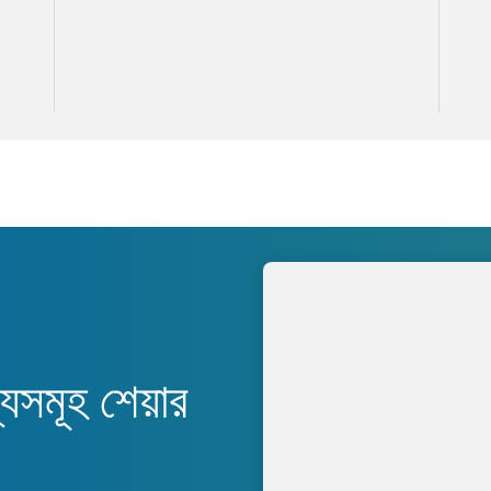
যসমূহ শেয়ার