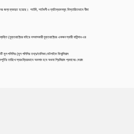
র জন্য ব্যবহৃত হয়েছে। শর্তাদি, শর্তাবলী ও ব্যতিক্রমসমূহ বিস্তারিতভাবে বীমা
্যক্তি (যুক্তরাষ্ট্রের বাইরে বসবাসকারী যুক্তরাষ্ট্রের একজন স্থায়ী বাসিন্দাও এর
টি মূল পলিসির (মূল পলিসির তথ্য/তালিকা মেটলাইফ ফিনান্সিয়াল
ূর্তির তারিখে স্বয়ংক্রিয়ভাবে অবসান হবে অথবা প্রিমিয়াম প্রদানের মেয়াদ