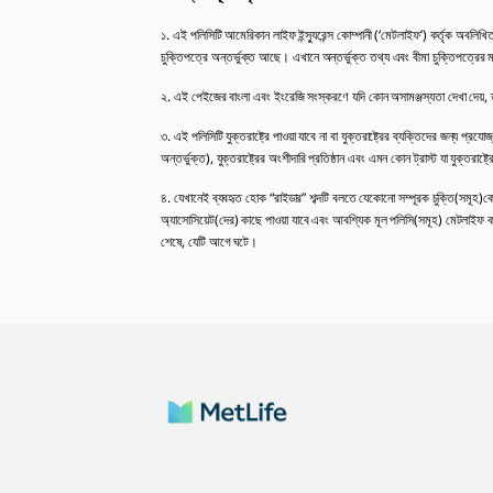
১. এই পলিসিটি আমেরিকান লাইফ ইন্স্যুরেন্স কোম্পানী (‘মেটলাইফ’) কর্তৃক অবলিখিত
চুক্তিপত্রে অন্তর্ভুক্ত আছে। এখানে অন্তর্ভুক্ত তথ্য এবং বীমা চুক্তিপত্রের ম
২. এই পেইজের বাংলা এবং ইংরেজি সংস্করণে যদি কোন অসামঞ্জস্যতা দেখা দেয়,
৩. এই পলিসিটি যুক্তরাষ্ট্রে পাওয়া যাবে না বা যুক্তরাষ্ট্রের ব্যক্তিদের জন্য প্রযো
অন্তর্ভুক্ত), যুক্তরাষ্ট্রের অংশীদারি প্রতিষ্ঠান এবং এমন কোন ট্রাস্ট যা যুক্তরা
৪. যেখানেই ব্যবহৃত হোক “রাইডার” শব্দটি বলতে যেকোনো সম্পূরক চুক্তি(সমূহ)কে
অ্যাসোসিয়েট(দের) কাছে পাওয়া যাবে এবং আবশ্যিক মূল পলিসি(সমূহ) মেটলাইফ কর্ত
শেষে, যেটি আগে ঘটে।