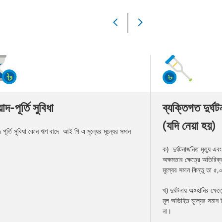
Slide
Changed
Current
slide
1
of
4
slides
াদ-পূর্তি সুবিধা
ব্যক্তিগত দুর্ঘ
(যদি নেয়া হয়)
দ পূর্তি সুবিধা কোন ঋণ বাদে আই পি এ মূল্যের মূল্যের সমান
।
ক) দুর্ঘটনাজনিত মৃত্যু এবং 
অক্ষমতার ক্ষেত্রে অতিরিক
মূল্যের সমান কিন্তু তা 
খ) দুর্ঘটনায় অঙ্গহানির ক্ষে
মূল অভিহিত মূল্যের সমান
না।