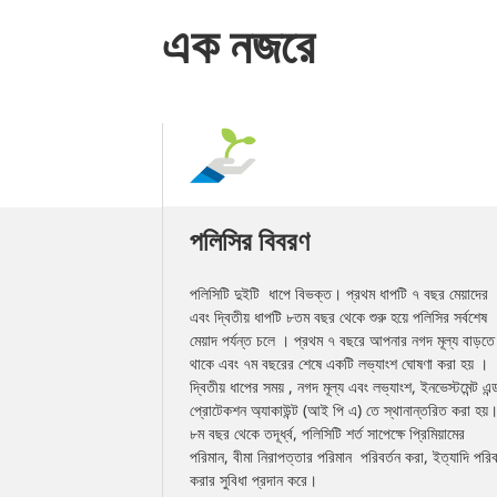
এক নজরে
 বীমা নিরাপত্তা
পলিসির বিবরণ
পলিসিটি দুইটি ধাপে বিভক্ত। প্রথম ধাপটি ৭ বছর মেয়াদের
এবং দ্বিতীয় ধাপটি ৮তম বছর থেকে শুরু হয়ে পলিসির সর্বশেষ
ারনে স্থায়ী সম্পূর্ণ
মেয়াদ পর্যন্ত চলে । প্রথম ৭ বছরে আপনার নগদ মূল্য বাড়তে
রিমাণ হবে মূল অভিহিত
থাকে এবং ৭ম বছরের শেষে একটি লভ্যাংশ ঘোষণা করা হয় ।
কার বেশি হবে না।
দ্বিতীয় ধাপের সময় , নগদ মূল্য এবং লভ্যাংশ, ইনভেস্টমেন্ট এন্
প্রোটেকশন অ্যাকাউন্ট (আই পি এ) তে স্থানান্তরিত করা হয়
সুবিধার পরিমাণ সর্বোচ্চ
৮ম বছর থেকে তদূর্ধ্ব, পলিসিটি শর্ত সাপেক্ষে প্রিমিয়ামের
,০০০,০০০ টাকার বেশি হবে
পরিমান, বীমা নিরাপত্তার পরিমান পরিবর্তন করা, ইত্যাদি পরিব
করার সুবিধা প্রদান করে।