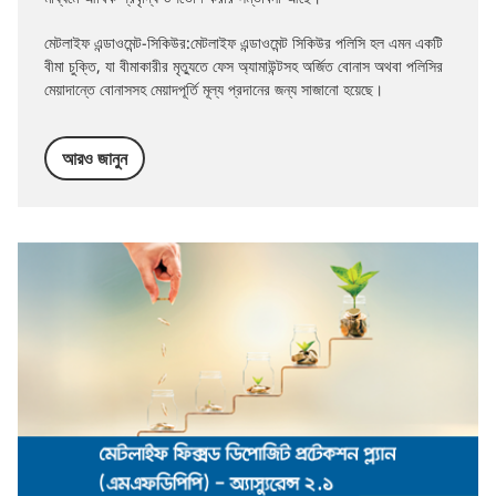
মেটলাইফ এন্ডাওমেন্ট-সিকিউর:মেটলাইফ এন্ডাওমেন্ট সিকিউর পলিসি হল এমন একটি
বীমা চুক্তি, যা বীমাকারীর মৃত্যুতে ফেস অ্যামাউন্টসহ অর্জিত বোনাস অথবা পলিসির
মেয়াদান্তে বোনাসসহ মেয়াদপূর্তি মূল্য প্রদানের জন্য সাজানো হয়েছে।
আরও জানুন