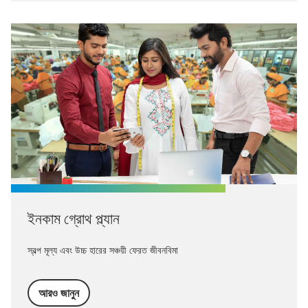
ইনকাম গ্রোথ প্ল্যান
স্বল্প মূল্য এবং উচ্চ হারের সঞ্চয়ী ফেরত জীবনবিমা
আরও জানুন