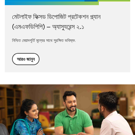
মেটলাইফ ফিক্সড ডিপোজিট প্রটেকশন প্ল্যান
(এমএফডিপিপি) – অ্যাস্যুরেন্স ২.১
নিশ্চিত মেয়াদপূর্তি মূল্যের সাথে সুরক্ষিত ভবিষ্যৎ
আরও জানুন