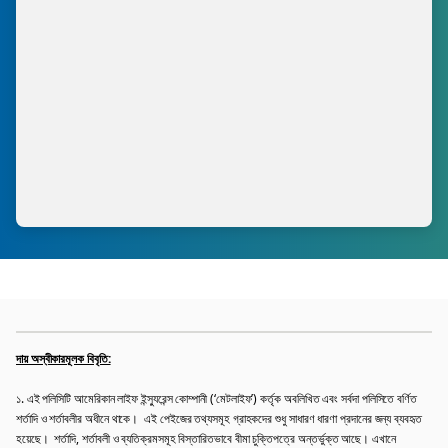
দায় অস্বীকারমূলক বিবৃতি:
১. এই পলিসিটি আমেরিকান লাইফ ইন্স্যুরেন্স কোম্পানী (‘মেটলাইফ’) কর্তৃক অবলিখিত এবং সর্বদা পলিসিতে বর্ণিত
শর্তাদি ও শর্তাবলীর অধীনে থাকে। এই পেইজের তথ্যসমূহ গ্রাহকদের শুধু সাধারণ ধারণা প্রদানের জন্য ব্যবহৃত
হয়েছে। শর্তাদি, শর্তাবলী ও ব্যতিক্রমসমূহ বিস্তারিতভাবে বীমা চুক্তিপত্রে অন্তর্ভুক্ত আছে। এখানে