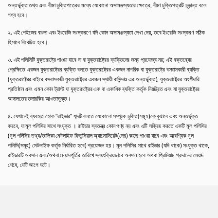
অন্তর্ভুক্ত তথ্য এবং বীমা চুক্তিপত্রের মধ্যে যেকোনো অসামঞ্জস্যতার ক্ষেত্রে, বীমা চুক্তিপত্রটি চূড়ান্ত বলে
গণ্য হবে।
২. এই পেইজের বাংলা এবং ইংরেজি সংস্করণে যদি কোন অসামঞ্জস্যতা দেখা দেয়, তবে ইংরেজি সংস্করণ সঠিক
হিসাবে বিবেচিত হবে।
৩. এই পলিসিটি যুক্তরাষ্ট্রে পাওয়া যাবে না বা যুক্তরাষ্ট্রের ব্যক্তিদের জন্য প্রযোজ্য নয়; এই বক্তব্যের
প্রেক্ষিতে একজন যুক্তরাষ্ট্রের ব্যক্তি বলতে যুক্তরাষ্ট্রের একজন নাগরিক বা যুক্তরাষ্ট্রে বসবাসকারী ব্যক্তি
(যুক্তরাষ্ট্রের বাইরে বসবাসকারী যুক্তরাষ্ট্রের একজন স্থায়ী বাসিন্দাও এর অন্তর্ভুক্ত), যুক্তরাষ্ট্রের অংশীদারি
প্রতিষ্ঠান এবং এমন কোন ট্রাস্ট যা যুক্তরাষ্ট্রের এক বা একাধিক ব্যক্তি কর্তৃক নিয়ন্ত্রিত এবং যা যুক্তরাষ্ট্রের
আদালতের তদারকির আওতাভুক্ত।
৪. যেখানেই ব্যবহৃত হোক “রাইডার” শব্দটি বলতে যেকোনো সম্পূরক চুক্তি(সমূহ)কে বুঝাবে এবং অন্তর্ভুক্ত
করবে, যা মূল পলিসির সাথে সংযুক্ত । রাইডার স্বতন্ত্র কোন পণ্য নয় এবং এটি সক্রিয় করতে একটি মূল পলিসির
(মূল পলিসির তথ্য/তালিকা মেটলাইফ ফিনান্সিয়াল অ্যাসোসিয়েট(দের) কাছে পাওয়া যাবে এবং আবশ্যিক মূল
পলিসি(সমূহ) মেটলাইফ কর্তৃক নির্ধারিত হবে) প্রয়োজন হয়। মূল পলিসির সাথে রাইডার (যদি থাকে) সংযুক্ত থাকে,
রাইডারটি অবসান এবং/অথবা মেয়াদপূর্তির তারিখে স্বয়ংক্রিয়ভাবে অবসান হবে অথবা প্রিমিয়াম প্রদানের মেয়াদ
শেষে, যেটি আগে ঘটে।