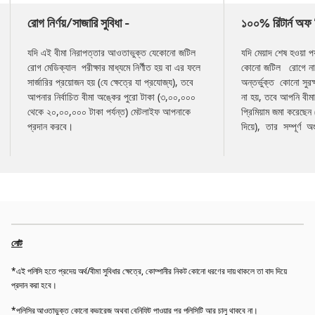
slides
রোগ নির্ণয়/সাজারি সুবিধা -
১০০% রিটার্ন অফ প
যদি এই বীমা নিরাপত্তার আওতাভুক্ত যেকোনো জটিল
যদি মেয়াদ শেষ হওয়া পর
রোগ মেডিক্যাল পরীক্ষার মাধ্যমে নির্ণীত হয় বা এর ফলে
কোনো জটিল রোগে না 
সার্জারির প্রয়োজন হয় (যে ক্ষেত্রে যা প্রযোজ্য), তবে
অন্তর্ভুক্ত কোনো সুরক
আপনার নির্বাচিত বীমা অঙ্কের পুরো টাকা (৩,০০,০০০
না হয়, তবে আপনি বীমা
থেকে ২০,০০,০০০ টাকা পর্যন্ত) মেটলাইফ আপনাকে
প্রিমিয়াম জমা করেছেন
প্রদান করবে।
দিয়ে), তার সম্পূর্ণ 
নোট
*এই পলিসি হতে প্রদেয় অর্থ/বীমা সুবিধার ক্ষেত্রে, কোম্পানীর নিকট কোনো ধরণের দায় থাকলে তা বাদ দিয়ে
প্রদান করা হবে।
*পলিসির আওতাভুক্ত কোনো কভারেজ অথবা বেনিফিট পাওয়ার পর পলিসিটি আর চালু থাকবে না।