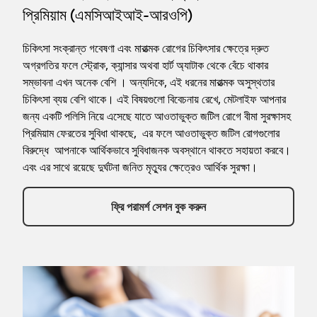
প্রিমিয়াম (এমসিআইআই-আরওপি)
চিকিৎসা সংক্রান্ত গবেষণা এবং মারাত্মক রোগের চিকিৎসার ক্ষেত্রে দ্রুত
অগ্রগতির ফলে স্ট্রোক, ক্যান্সার অথবা হার্ট অ্যাটাক থেকে বেঁচে থাকার
সম্ভাবনা এখন অনেক বেশি । অন্যদিকে, এই ধরনের মারাত্মক অসুস্থতার
চিকিৎসা ব্যয় বেশি থাকে। এই বিষয়গুলো বিবেচনায় রেখে, মেটলাইফ আপনার
জন্য একটি পলিসি নিয়ে এসেছে যাতে আওতাভুক্ত জটিল রোগে বীমা সুরক্ষাসহ
প্রিমিয়াম ফেরতের সুবিধা থাকছে, এর ফলে আওতাভুক্ত জটিল রোগগুলোর
বিরুদ্ধে আপনাকে আর্থিকভাবে সুবিধাজনক অবস্থানে থাকতে সহায়তা করবে।
এবং এর সাথে রয়েছে দুর্ঘটনা জনিত মৃত্যুর ক্ষেত্রেও আর্থিক সুরক্ষা।
ফ্রি পরামর্শ সেশন বুক করুন