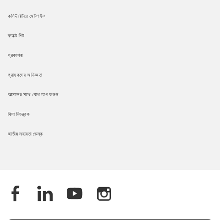
কমিউনিটিতে মেটলাইফ
ফ্যাক্ট শিট
প্রকাশনা
গ্রাহকদের অভিজ্ঞতা
আমাদের সাথে যোগাযোগ করুন
বিমা নিয়ন্ত্রক
জাতীয় সহায়তা ডেস্ক