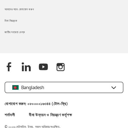
আমাদের সাথে যোগাযোগ করুন
বিমা নিয়ন্ত্রক
জাতীয় সহায়তা ডেস্ক
Bangladesh
যোগাযোগ করুন: ০৮০০০০১৬৩৪৪ (টোল-ফ্রি)
শর্তাবলী
বীমা উন্নয়ন ও নিয়ন্ত্রণ কর্তৃপক্ষ
© ২০২৬ মেটলাইফ, ইনক. সকল অধিকার সংরক্ষিত.