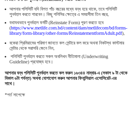
আপনার পলিসিটি যদি বিগত পাঁচ বছরের মধ্যে বন্ধ হয়ে থাকে, তবে পলিসিটি
পুনর্বহাল করতে পারবেন। কিছু পলিসির ক্ষেত্রে এ সময়সীমা তিন বছর,
যথাযথভাবে পুনর্বহাল ফর্মটি (Reinstate Form) পূরণ করতে হবে
(
https://www.metlife.com.bd/content/dam/metlifecom/bd/forms-
library/form-library/other-forms/ReinstatementformAdult.pdf
),
বকেয়া প্রিমিয়ামের পরিমাণ জানতে কল সেন্টারে কল করে অথবা নিকটস্থ কাস্টমার
সেন্টার থেকে সরাসরি জেনে নিন,
পলিসিটি পুনর্বহাল করতে সকল অবলিখন নীতিমালা (Underwriting
Guideline) প্রযোজ্য হবে।
আপনার বন্ধ পলিসিটি পুনর্বহাল করতে কল করুন ১৬৩৪৪ নাম্বার-এ (সকাল ৯ টা থেকে
বিকাল ৬টা পর্যন্ত) অথবা যোগাযোগ করুন আপনার ফিনান্সিয়াল এসোসিয়েট-এর
সাথে।
*শর্ত সাপেক্ষে
সঠিক বীমা পলিসি খুঁজছেন?
কেবল আপনার যোগাযোগের নম্বরসমূহ