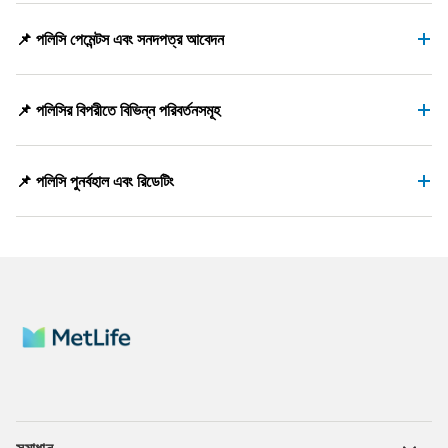
📌 পলিসি পেমেন্টস এবং সনদপত্র আবেদন
📌 পলিসির বিপরীতে বিভিন্ন পরিবর্তনসমূহ
📌 পলিসি পুনর্বহাল এবং রিডেটিং