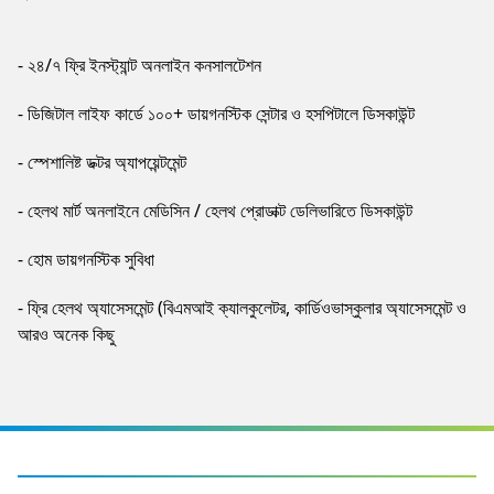
- ২৪/৭ ফ্রি ইনস্ট্যান্ট অনলাইন কনসালটেশন
- ডিজিটাল লাইফ কার্ডে ১০০+ ডায়গনস্টিক সেন্টার ও হসপিটালে ডিসকাউন্ট
- স্পেশালিষ্ট ডক্টর অ্যাপয়েন্টমেন্ট
- হেলথ মার্ট অনলাইনে মেডিসিন / হেলথ প্রোডাক্ট ডেলিভারিতে ডিসকাউন্ট
- হোম ডায়গনস্টিক সুবিধা
- ফ্রি হেলথ অ্যাসেসমেন্ট (বিএমআই ক্যালকুলেটর, কার্ডিওভাস্কুলার অ্যাসেসমেন্ট ও
আরও অনেক কিছু